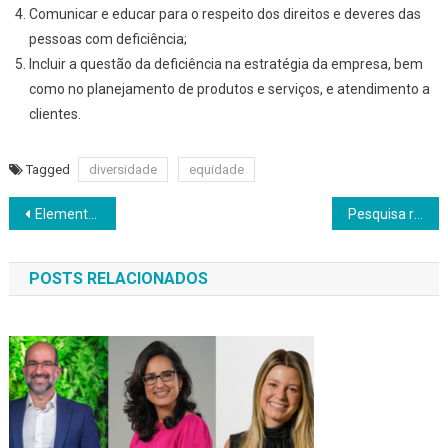
Comunicar e educar para o respeito dos direitos e deveres das
pessoas com deficiência;
Incluir a questão da deficiência na estratégia da empresa, bem
como no planejamento de produtos e serviços, e atendimento a
clientes.
Tagged
diversidade
equidade
Navegação
Elementos-chave para alcançar a eficiência no uso da água em data centers
Pesquisa revela que 1,1 milhões de toneladas de plástico foram recicladas em 2023
de
POSTS RELACIONADOS
Post