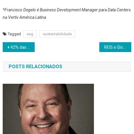
*Francisco Degelo é Business Development Manager para Data Centers
na Vertiv América Latina
Tagged
esg
sustentabilidade
Navegação
42% das mulheres investem, mas homens ainda são maioria, diz pesquisa
REIS e Globant promovem 2ª Edição do Fórum de CEOs sobre boas práticas de inclusão e diversidade
de
POSTS RELACIONADOS
Post