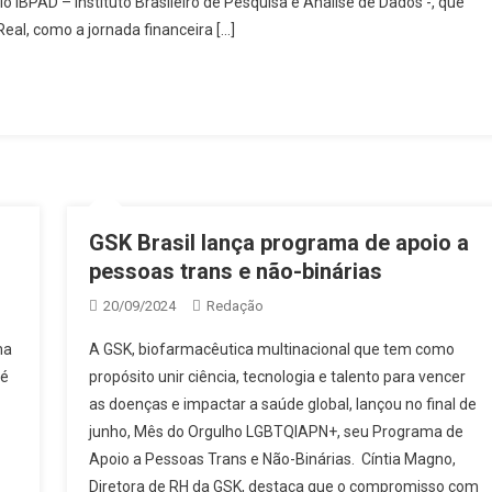
o IBPAD – Instituto Brasileiro de Pesquisa e Análise de Dados -, que
eal, como a jornada financeira […]
GSK Brasil lança programa de apoio a
pessoas trans e não-binárias
20/09/2024
Redação
ma
A GSK, biofarmacêutica multinacional que tem como
 é
propósito unir ciência, tecnologia e talento para vencer
as doenças e impactar a saúde global, lançou no final de
junho, Mês do Orgulho LGBTQIAPN+, seu Programa de
Apoio a Pessoas Trans e Não-Binárias. Cíntia Magno,
Diretora de RH da GSK, destaca que o compromisso com