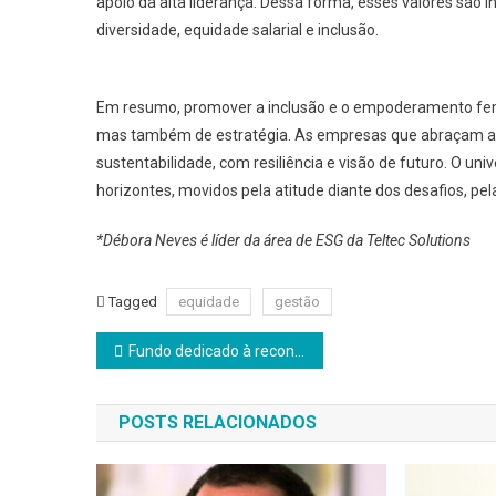
apoio da alta liderança. Dessa forma, esses valores são i
diversidade, equidade salarial e inclusão.
Em resumo, promover a inclusão e o empoderamento fem
mas também de estratégia. As empresas que abraçam a d
sustentabilidade, com resiliência e visão de futuro. O un
horizontes, movidos pela atitude diante dos desafios, pe
*Débora Neves é líder da área de ESG da Teltec Solutions
Tagged
equidade
gestão
Navegação
Fundo dedicado à reconstrução do RS cria canal para inscrição de projetos
de
POSTS RELACIONADOS
Post