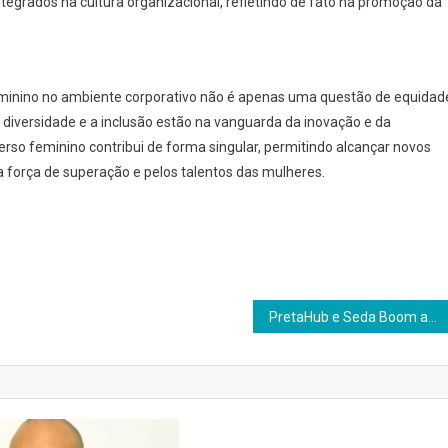
ntegrados na cultura organizacional, refletindo de fato na promoção da
inino no ambiente corporativo não é apenas uma questão de equidad
iversidade e a inclusão estão na vanguarda da inovação e da
iverso feminino contribui de forma singular, permitindo alcançar novos
la força de superação e pelos talentos das mulheres.
PretaHub e Seda Boom abrem inscrições para projeto com empreendedoras negras