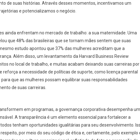
mento de suas histórias. Através desses momentos, incentivamos um
ajetórias e potencializamos o negócio.
res ainda enfrentam no mercado de trabalho: a sua maternidade. Uma
velou que 48% das brasileiras que se tornam mães sentem que suas
mesmo estudo apontou que 37% das mulheres acreditam que a
erança. Além disso, um levantamento da Harvard Business Review
os no local de trabalho, e muitas acabam deixando suas carreiras por
ue reforça a necessidade de políticas de suporte, como licença parental
o, para que as mulheres possam equilibrar suas responsabilidades
ento de suas carreiras.
 se transformem em programas, a governança corporativa desempenha u
nsável. A transparência é um elemento essencial para fortalecer a
todos tenham oportunidades igualitárias para seu desenvolvimento. Is
 respeito, por meio do seu código de ética e, certamente, pelo exemplo 