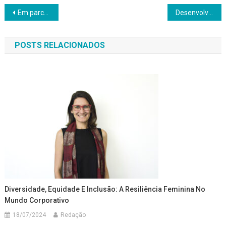
Navegação
Em parceria com Yattó, Cargill investe em circularidade
Desenvolvimento e retenção de talentos: a chave para um crescimento sustentável
de
POSTS RELACIONADOS
Post
Diversidade, Equidade E Inclusão: A Resiliência Feminina No
Mundo Corporativo
18/07/2024
Redação