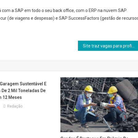
rá com a SAP em todo o seu back office, com o ERP na nuvem SAP
ur (de viagens e despesas) e SAP SuccessFactors (gestão de recurso
Site traz vagas para profissionais que desejam trabalhar na gestão ESG
 Garagem Sustentável E
 De 2 Mil Toneladas De
m 12 Meses
Redação