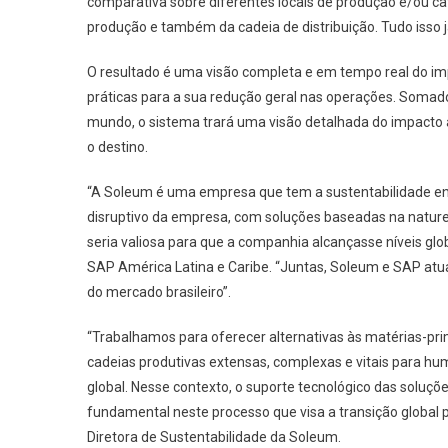
comparativa sobre diferentes locais de produção e/ou 
produção e também da cadeia de distribuição. Tudo iss
O resultado é uma visão completa e em tempo real do imp
práticas para a sua redução geral nas operações. Somad
mundo, o sistema trará uma visão detalhada do impacto 
o destino.
“A Soleum é uma empresa que tem a sustentabilidade en
disruptivo da empresa, com soluções baseadas na naturez
seria valiosa para que a companhia alcançasse níveis globa
SAP América Latina e Caribe. “Juntas, Soleum e SAP atua
do mercado brasileiro”.
“Trabalhamos para oferecer alternativas às matérias-pr
cadeias produtivas extensas, complexas e vitais para h
global. Nesse contexto, o suporte tecnológico das soluç
fundamental neste processo que visa a transição global 
Diretora de Sustentabilidade da Soleum.