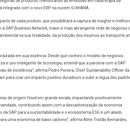
categorias de produtos, mensurando as emissões em cada etapa da
o já integrado com o novo ERP na nuvem S/4HANA.
acto de cada produto, que possibilitará a captura de insights e melhor
o à SAP Business Network, maior e mais abrangente rede de negócios 
ambiental na sua totalidade, da produção dos insumos ao transporte a
raizada em sua essência. Desde que conheci o modelo de negócios
a e uso inteligente de tecnologia, entendi que a parceria com a SAP
is de excelência”, afirma Pedro Pereira, Chief Sustainability Officer da
m para criar um impacto positivo duradouro e subir a régua dos padrõ
imas de origem fóssil em grande escala, impactando positivamente
umanidade, contribuindo assim com a descarbonização da economia
ões da SAP para a sustentabilidade e o ecossistema ESG é um aliado
para uma economia de baixo carbono”, afirma Aline Tristão Bernardes,