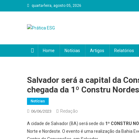
Skip
quarta-feira, agosto 05, 2026
to
content
Prática ESG
Home
Notícias
Artigos
Relatórios
Salvador será a capital da Co
chegada da 1º Constru Nordes
Notícias
Redação
06/06/2023
A cidade de Salvador (BA) será sede do
1º CONSTRU N
Norte e Nordeste. O evento é uma realização da Bahia E
Centro de Convenções, em Salvador.