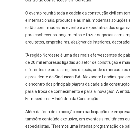
O evento reunirá toda a cadeia da construção civil em to
e internacionais, produtos e as mais modernas soluções 
estão confirmadas no evento e a expectativa dos organiza
para conhecer os lançamentos e fazer negócios com empres
arquitetos, empreiteiras,
designer
de interiores, decorado
“A região Nordeste é uma das mais efervescentes do país
de 20 mil empresas ligadas ao setor de construção e ma
diferentes de outras regiões do país, onde o mercado ou e
o presidente do Sinduscon-BA, Alexandre Landim, que a
o encontro dos principais
players
da cadeia da construção
para a troca de conhecimento e para a inovação”. A entid
Fornecedores – Indústria da Construção.
Além da área de exposição com participação de empres
também conteúdo exclusivo, em eventos simultâneos que
especialistas. “Teremos uma intensa programação de pal