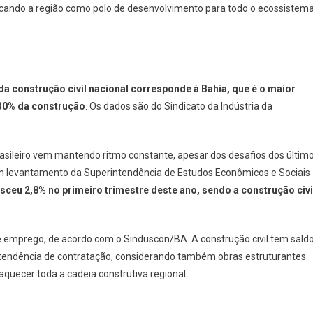
acando a região como polo de desenvolvimento para todo o ecossistem
da construção civil nacional corresponde à Bahia, que é o maior
 30% da construção
. Os dados são do Sindicato da Indústria da
asileiro vem mantendo ritmo constante, apesar dos desafios dos últim
m levantamento da Superintendência de Estudos Econômicos e Sociais
esceu 2,8% no primeiro trimestre deste ano, sendo a construção civi
emprego, de acordo com o Sinduscon/BA. A construção civil tem sald
tendência de contratação, considerando também obras estruturantes
quecer toda a cadeia construtiva regional.