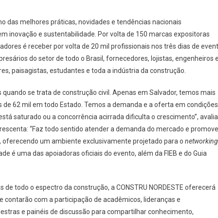
rno das melhores práticas, novidades e tendências nacionais
em inovação e sustentabilidade. Por volta de 150 marcas expositoras
dores é receber por volta de 20 mil profissionais nos três dias de even
ários do setor de todo o Brasil, fornecedores, lojistas, engenheiros 
res, paisagistas, estudantes e toda a indústria da construção.
 quando se trata de construção civil. Apenas em Salvador, temos mais
is de 62 mil em todo Estado. Temos a demanda e a oferta em condições
stá saturado ou a concorrência acirrada dificulta o crescimento”, avalia
crescenta: “Faz todo sentido atender a demanda do mercado e promove
, oferecendo um ambiente exclusivamente projetado para o
networking
ade é uma das apoiadoras oficiais do evento, além da FIEB e do Guia
as de todo o espectro da construção, a CONSTRU NORDESTE oferecerá
 contarão com a participação de acadêmicos, lideranças e
estras e painéis de discussão para compartilhar conhecimento,