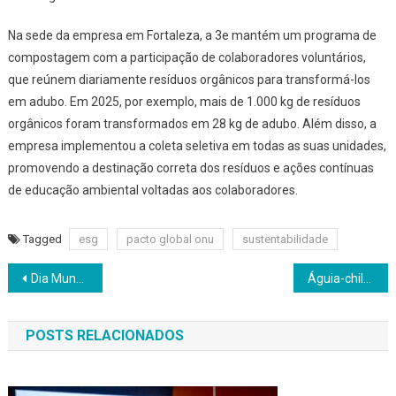
Na sede da empresa em Fortaleza, a 3e mantém um programa de
compostagem com a participação de colaboradores voluntários,
que reúnem diariamente resíduos orgânicos para transformá-los
em adubo. Em 2025, por exemplo, mais de 1.000 kg de resíduos
orgânicos foram transformados em 28 kg de adubo. Além disso, a
empresa implementou a coleta seletiva em todas as suas unidades,
promovendo a destinação correta dos resíduos e ações contínuas
de educação ambiental voltadas aos colaboradores.
Tagged
esg
pacto global onu
sustentabilidade
Navegação
Dia Mundial do Meio Ambiente: Grupo Equatorial reforça compromisso com a sustentabilidade com resultados da Plataforma E+ Reciclagem
Águia-chilena monitorada por GPS coloca fauna silvestre no centro da agenda ambiental do BH Airport
de
POSTS RELACIONADOS
Post