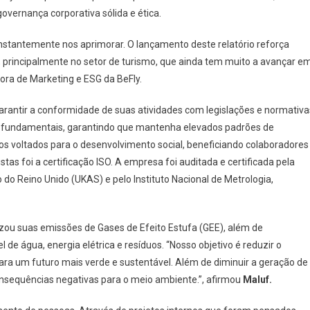
vernança corporativa sólida e ética.
nstantemente nos aprimorar. O lançamento deste relatório reforça
principalmente no setor de turismo, que ainda tem muito a avançar e
ora de Marketing e ESG da BeFly.
 garantir a conformidade de suas atividades com legislações e normativa
res fundamentais, garantindo que mantenha elevados padrões de
s voltados para o desenvolvimento social, beneficiando colaboradores
s foi a certificação ISO. A empresa foi auditada e certificada pela
 do Reino Unido (UKAS) e pelo Instituto Nacional de Metrologia,
zou suas emissões de Gases de Efeito Estufa (GEE), além de
de água, energia elétrica e resíduos. “Nosso objetivo é reduzir o
ra um futuro mais verde e sustentável. Além de diminuir a geração de
onsequências negativas para o meio ambiente.”, afirmou
Maluf.