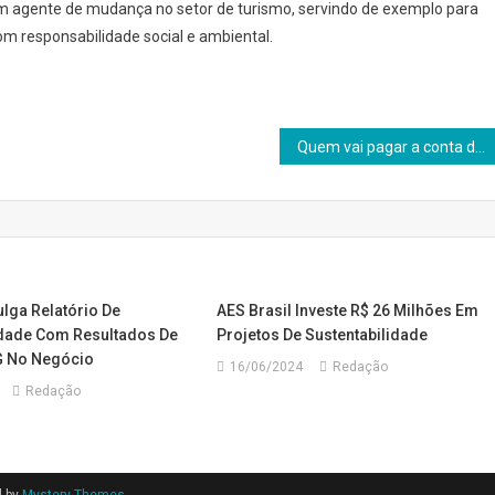
 agente de mudança no setor de turismo, servindo de exemplo para
 responsabilidade social e ambiental.
Quem vai pagar a conta do desperdício?
lga Relatório De
AES Brasil Investe R$ 26 Milhões Em
idade Com Resultados De
Projetos De Sustentabilidade
G No Negócio
16/06/2024
Redação
Redação
l by
Mystery Themes
.