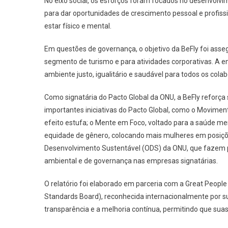
No eixo social, os esforços foram focados no desenvolv
para dar oportunidades de crescimento pessoal e profis
estar físico e mental.
Em questões de governança, o objetivo da BeFly foi asse
segmento de turismo e para atividades corporativas. A e
ambiente justo, igualitário e saudável para todos os cola
Como signatária do Pacto Global da ONU, a BeFly reforça
importantes iniciativas do Pacto Global, como o Movime
efeito estufa; o Mente em Foco, voltado para a saúde me
equidade de gênero, colocando mais mulheres em posiç
Desenvolvimento Sustentável (ODS) da ONU, que fazem p
ambiental e de governança nas empresas signatárias.
O relatório foi elaborado em parceria com a Great People
Standards Board), reconhecida internacionalmente por s
transparência e a melhoria contínua, permitindo que sua