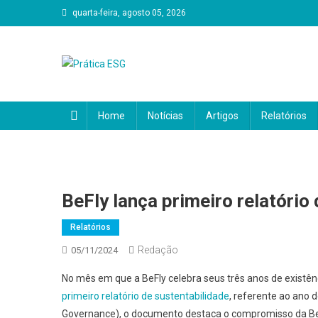
Skip
quarta-feira, agosto 05, 2026
to
content
Prática ESG
Home
Notícias
Artigos
Relatórios
BeFly lança primeiro relatório
Relatórios
Redação
05/11/2024
No mês em que a BeFly celebra seus três anos de existê
primeiro relatório de sustentabilidade
, referente ao ano 
Governance), o documento destaca o compromisso da Be