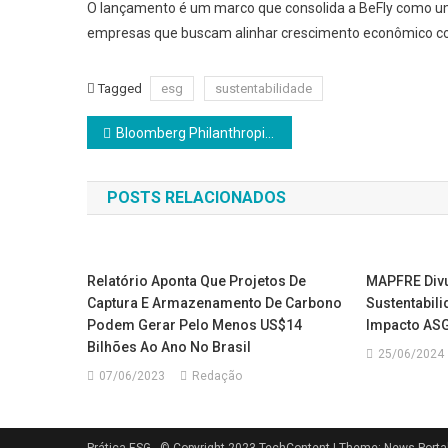
O lançamento é um marco que consolida a BeFly como um
empresas que buscam alinhar crescimento econômico com
Tagged
esg
sustentabilidade
Navegação
Bloomberg Philanthropies firma parceria com Urban20 para impulsionar ações ambientais
de
POSTS RELACIONADOS
Post
Relatório Aponta Que Projetos De
MAPFRE Divu
Captura E Armazenamento De Carbono
Sustentabil
Podem Gerar Pelo Menos US$14
Impacto AS
Bilhões Ao Ano No Brasil
25/06/2024
07/06/2023
Redação
Prática ESG - © Copyright 2023 TechContent
|
Theme: News Porta