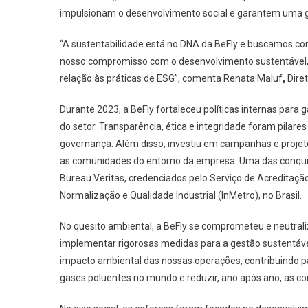
impulsionam o desenvolvimento social e garantem uma go
“A sustentabilidade está no DNA da BeFly e buscamos co
nosso compromisso com o desenvolvimento sustentável, 
relação às práticas de ESG”, comenta Renata Maluf
,
Diret
Durante 2023, a BeFly fortaleceu políticas internas para
do setor. Transparência, ética e integridade foram pila
governança. Além disso, investiu em campanhas e projeto
as comunidades do entorno da empresa. Uma das conquista
Bureau Veritas, credenciados pelo Serviço de Acreditação
Normalização e Qualidade Industrial (InMetro), no Brasil.
No quesito ambiental, a BeFly se comprometeu e neutrali
implementar rigorosas medidas para a gestão sustentável 
impacto ambiental das nossas operações, contribuindo pa
gases poluentes no mundo e reduzir, ano após ano, as c