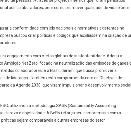
imento de pessoas. Através de projetos internos que foram pensados
sional aos colaboradores, bem como promover qualidade de vida e bem-
gurar a conformidade com leis nacionais e normativas existentes no
mpresa buscou criar políticas e códigos que auxiliassem na criação de 
boradores.
 seu engajamento com metas globais de sustentabilidade. Aderiu a
nto Ambição Net Zero, focado na neutralização das emissões de gases 
ntal dos colaboradores; e o Elas Lideram, que busca promover a
ões de liderança. Também está comprometida com os Objetivos de
arte da Agenda 2030, que visam impulsionar o desenvolvimento social
 ESG, utilizando a metodologia SASB (Sustainability Accounting
ua clareza e objetividade. A BeFly reforça seu compromisso com a
s práticas sejam comparáveis a outras empresas do setor.