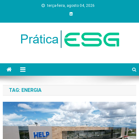
Skip
terça-feira, agosto 04, 2026
to
content
Prática ESG
TAG:
ENERGIA