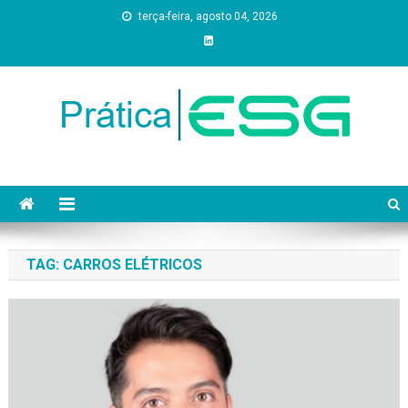
Skip
terça-feira, agosto 04, 2026
to
content
Prática ESG
TAG:
CARROS ELÉTRICOS